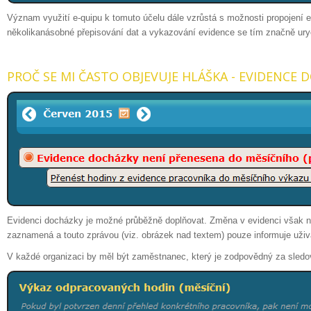
Význam využití e-quipu k tomuto účelu dále vzrůstá s možnosti propojení 
několikanásobné přepisování dat a vykazování evidence se tím značně uryc
PROČ SE MI ČASTO OBJEVUJE HLÁŠKA - EVIDENCE 
Evidenci docházky je možné průběžně doplňovat. Změna v evidenci však 
zaznamená a touto zprávou (viz. obrázek nad textem) pouze informuje uži
V každé organizaci by měl být zaměstnanec, který je zodpovědný za sledová