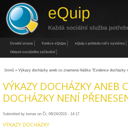
eQuip
Každá sociální služba potřeb
Úvodní strana
Funkce eQuipu
eQuip z pohledu rolí v systému
Oblasti sociálního začlenění
» Výkazy docházky aneb co znamená hláška "Evidence docházky ne
Domů
VÝKAZY DOCHÁZKY ANEB 
DOCHÁZKY NENÍ PŘENESEN
Submitted by
tomas
on
Čt, 09/24/2015 - 14:17
VÝKAZY DOCHÁZKY