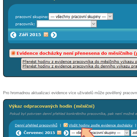
Pro hromadnou aktualizaci evidence více uživatelů může pověřený pracovn