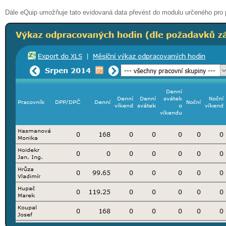
Dále eQuip umožňuje tato evidovaná data převést do modulu určeného pro p