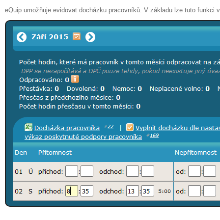
eQuip umožňuje evidovat docházku pracovníků. V základu lze tuto funkci vy