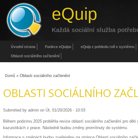
eQuip
Každá sociální služba potřeb
Úvodní strana
Funkce eQuipu
eQuip z pohledu rolí v systému
Oblasti sociálního začlenění
» Oblasti sociálního začlenění
Domů
OBLASTI SOCIÁLNÍHO ZAČ
Submitted by
admin
on
Út, 01/20/2026 - 10:03
Během podzimu 2025 proběhla revize oblastí sociálního začlenění pro děti
kazuistikách z praxe. Následně budou změny promítnuty do systému.
Informace o změnách budou zveřejněny na stránce
Oblasti sociálního začl