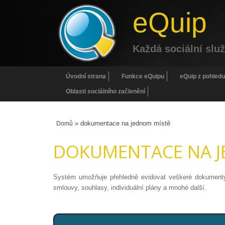
eQuip
Každá sociální slu
Úvodní strana
Funkce eQuipu
eQuip z pohledu
Oblasti sociálního začlenění
» dokumentace na jednom místě
Domů
DOKUMENTACE NA J
Systém umožňuje přehledně evidovat veškeré dokumenty t
smlouvy, souhlasy, individuální plány a mnohé další.