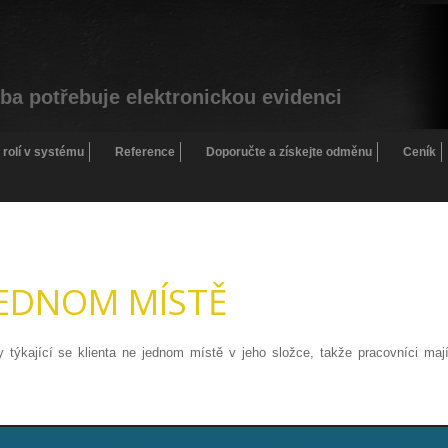
žba potřebuje elektronickou evidenci
 rolí v systému
Reference
Doporučte a získejte odměnu
Ceník
EDNOM MÍSTĚ
ýkající se klienta ne jednom místě v jeho složce, takže pracovníci maj