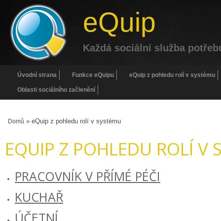
eQuip
Každá sociální služba potřeb
Úvodní strana
Funkce eQuipu
eQuip z pohledu rolí v systému
Oblasti sociálního začlenění
» eQuip z pohledu rolí v systému
Domů
EQUIP Z POHLEDU ROLÍ V
PRACOVNÍK V PŘÍMÉ PÉČI
KUCHAŘ
ÚČETNÍ